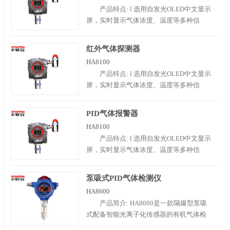
查看； l抗中毒型催化燃烧传感器； l多种
产品特点: l 选用自发光OLED中文显示
通讯方式：4～20mA信号输出、MODBUS
屏，实时显示气体浓度、温度等多种信
RTU协议、HABUS协..
息；l 具有良好的超低温性能，能够
在-40℃环境中正常工作；l OLED显示屏视
红外气体探测器
角范围广，同时能够在浓尘雾环境中正常
HA8100
查看；l 采用Surecell技术电化学传感器；l
产品特点: l 选用自发光OLED中文显示
多种通讯方式：4～20mA信号输出、
屏，实时显示气体浓度、温度等多种信
MODBUS..
息； l 具有良好的超低温性能，能够
在-40℃环境中正常工作； l OLED显示屏视
PID气体报警器
角范围广，同时能够在浓尘雾环境中正常
HA8100
查看； l 长寿命NDIR红外传感器； l 多种
产品特点: l 选用自发光OLED中文显示
通讯方式：4～20mA信号输出、MODBUS
屏，实时显示气体浓度、温度等多种信
RTU..
息； l 具有良好的超低温性能，能够
在-40℃环境中正常工作； l OLED显示屏视
泵吸式PID气体检测仪
角范围广，同时能够在浓尘雾环境中正常
HA8600
查看； l 高灵敏度的光离子化传感器； l 多
产品简介: HA8600是一款隔爆型泵吸
种通讯方式：4～20mA信号输出、
式配备智能光离子化传感器的有机气体检
MODBUS..
测仪。仪器采用了智能化处理平台和数字