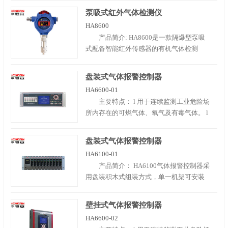
化传感器技术，实现了传感器离线标定和
泵吸式红外气体检测仪
环境适应功能，还可根据用户要求定制不
HA8600
同量程。在外部功能上，检测仪具有图文
产品简介: HA8600是一款隔爆型泵吸
显示和本地声光报警等功能，同时，检测
式配备智能红外传感器的有机气体检测
仪采用磁棒外..
仪。仪器采用了智能化处理平台和数字化
传感器技术，实现了传感器离线标定和环
盘装式气体报警控制器
境适应功能，还可根据用户要求定制不同
HA6600-01
量程。在外部功能上，检测仪具有图文显
主要特点： l 用于连续监测工业危险场
示和本地声光报警等功能，同时，检测仪
所内存在的可燃气体、氧气及有毒气体。 l
采用磁棒外部调..
提供4、8、16通道配置，提供两种安装形
式产品：盘装式，壁挂式。 l 与各种气体检
盘装式气体报警控制器
测报警器配合使用，组成功能完善的气体
HA6100-01
监测报警控制系统。 l 产品广泛应用于石
产品简介： HA6100气体报警控制器采
油、石化、化工、冶金、燃气、管..
用盘装积木式组装方式，单一机架可安装
1~10套通道模块，每套通道模块可连接1路
或2路(4~20)mA模拟信号输出的气体探测
壁挂式气体报警控制器
器。每台机柜内可安装1~8台盘装式
HA6600-02
HA6100可燃气体报警控制器，控制器采用