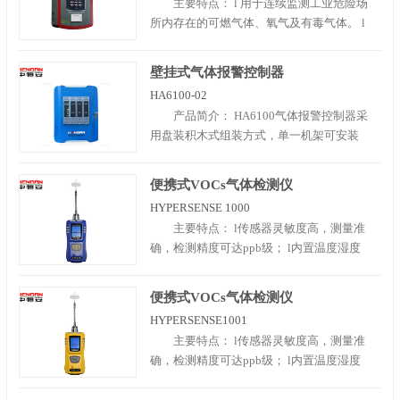
主要特点： l 用于连续监测工业危险场
19”、3.5U标准机架。 HA6100-02型气体报
所内存在的可燃气体、氧气及有毒气体。 l
警控制器采用壁..
提供4、8、16通道配置，提供两种安装形
式产品：盘装式，壁挂式。 l 与各种气体检
壁挂式气体报警控制器
测报警器配合使用，组成功能完善的气体
HA6100-02
监测报警控制系统。 l 产品广泛应用于石
产品简介： HA6100气体报警控制器采
油、石化、化工、冶金、燃气、管..
用盘装积木式组装方式，单一机架可安装
1~10套通道模块，每套通道模块可连接1路
或2路(4~20)mA模拟信号输出的气体探测
便携式VOCs气体检测仪
器。每台机柜内可安装1~8台盘装式
HYPERSENSE 1000
HA6100可燃气体报警控制器，控制器采用
主要特点： l传感器灵敏度高，测量准
19”、3.5U标准机架。 HA6100-02型气体报
确，检测精度可达ppb级； l内置温度湿度
警控制器采用壁..
压力传感器，自动进行补偿，保证检测的
准确性； l内置强力采样泵，高低转速可
便携式VOCs气体检测仪
调，高速挡采样距离大于10米，响应迅
HYPERSENSE1001
速； l广谱性检测，内置200种VOC监测因
主要特点： l传感器灵敏度高，测量准
子，方便使用者选择； l外壳采用塑料包胶
确，检测精度可达ppb级； l内置温度湿度
工艺防滑..
压力传感器，自动进行补偿，保证检测的
准确性； l内置强力采样泵，高低转速可