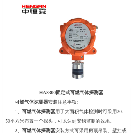
HA8300固定式可燃气体探测器
可燃气体
探测器
安装注意事项
:
1、
可燃气体探测器
用于大面积气体检测时可采用
20-
50平方米布置一个探头，可以达到安稳监测的效果。
2、
可燃气体探测器
安装方式可采用房顶吊装、壁挂或