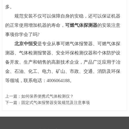
多。
规范安装不仅可以保障自身的安稳，还可以保证机器
的正常使用增加机器的寿命，
可燃气体
探测器
的安装注意
事项你学会了吗
?
北京中恒安
是专业从事可燃气体报警器、可燃气体探
测器、气体检测报警器、安全环保检测仪器和个体防护设
备开发、生产和销售的高新技术企业，产品广泛应用于冶
金、石油、化工、电力、矿山、市政、交通、消防及环保
等领域，联系电话：
4006064188。
上一篇：如何保养便携式气体检测仪？
下一篇：固定式气体报警器安装规范及注意事项