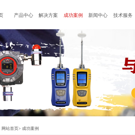
页
产品中心
解决方案
成功案例
新闻中心
技术服务
网站首页
>
成功案例