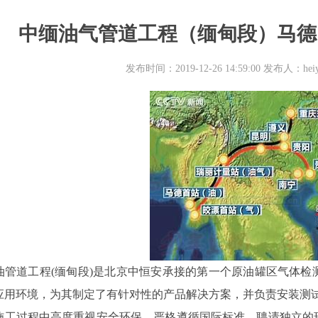
中缅油气管道工程（缅甸段）马德
发布时间：2019-12-26 14:59:00 发布人：he
油管道工程(缅甸段)是北京中恒安承接的第一个原油罐区气体
应用环境，为其制定了有针对性的产品解决方案，并负责安装测
施工
过程中
高度重视安全环保，
严格
遵循国际标准，聘请独立的