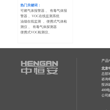
热门关键词：
可燃气体报警器
、
有毒气体报
警器
、
VOC在线监测系统
油烟在线监测
、
便携式气体检
测仪
、
有毒气体探测器
便携式VOC检测仪
、
产品
北京
总部
咨询
投诉
400电
公司邮箱