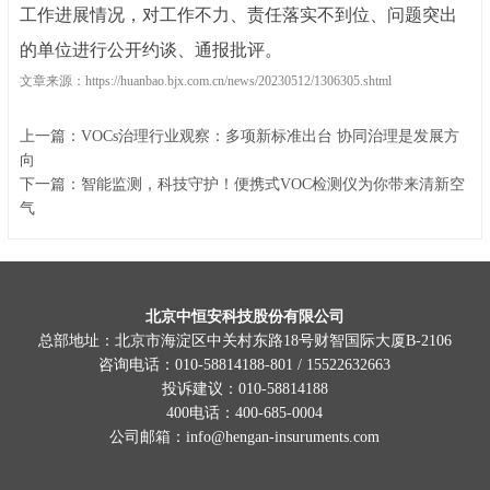
工作进展情况，对工作不力、责任落实不到位、问题突出
的单位进行公开约谈、通报批评。
文章来源：
https://huanbao.bjx.com.cn/news/20230512/1306305.shtml
上一篇：VOCs治理行业观察：多项新标准出台 协同治理是发展方
向
下一篇：智能监测，科技守护！便携式VOC检测仪为你带来清新空
气
北京中恒安科技股份有限公司
总部地址：北京市海淀区中关村东路18号财智国际大厦B-2106
咨询电话：
010-
58814188-801 / 15522632663
投诉建议：
010-58814188
400电话：400-685-0004
公司邮箱：info@hengan-insuruments.com